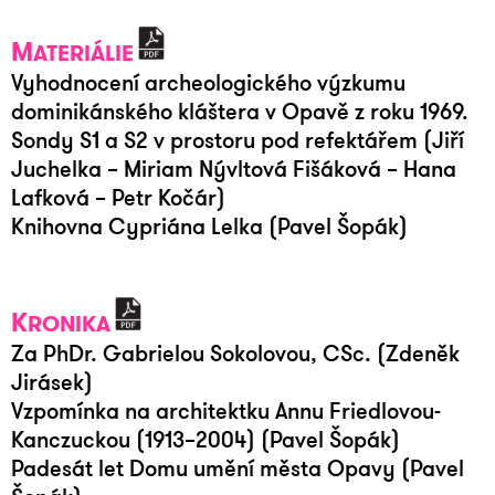
M
ATERIÁLIE
Vyhodnocení archeologického výzkumu
dominikánského kláštera v Opavě z roku 1969.
Sondy S1 a S2 v prostoru pod refektářem (Jiří
Juchelka – Miriam Nývltová Fišáková – Hana
Lafková – Petr Kočár)
Knihovna Cypriána Lelka (Pavel Šopák)
K
RONIKA
Za PhDr. Gabrielou Sokolovou, CSc. (Zdeněk
Jirásek)
Vzpomínka na architektku Annu Friedlovou-
Kanczuckou (1913–2004) (Pavel Šopák)
Padesát let Domu umění města Opavy (Pavel