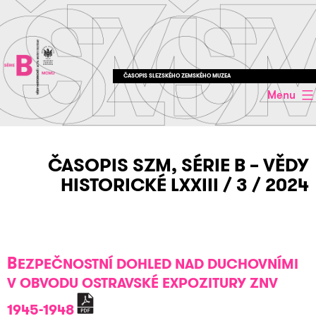
Přejít
k
obsahu
ČASOPIS SLEZSKÉHO ZEMSKÉHO MUZEA
Menu
ČASOPIS SZM, SÉRIE B – VĚDY
HISTORICKÉ LXXIII / 3 / 2024
B
EZPEČNOSTNÍ DOHLED NAD DUCHOVNÍMI
V OBVODU OSTRAVSKÉ EXPOZITURY ZNV
1945-1948